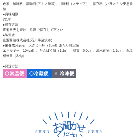
色素、酸味料、調味料(アミノ酸等)、甘味料（ステビア）、保存料（パラオキシ安息香
酸）
●賞味期限
約1年
●保存方法
直射日光を避け、常温で保存して下さい
●製造者
直源醤油株式会社(石川県金沢市)
●栄養成分表示 大さじ一杯（15ml）あたり推定値
エネルギー（10kcal）、たんぱく質（1.2g）、脂質（0.0g）、炭水化物（1.2g）、食塩
相当量（2.4g）
●発送方法