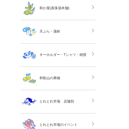
和か屋(真珠漬本舗)
天ぷら・蒲鉾
キーホルダー・Tシャツ・雑貨
和歌山の果物
とれとれ市場 店舗別
とれとれ市場のイベント