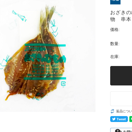
おざきの
物 串本
価格:
数量:
在庫:
返品につ