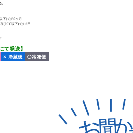
2g
℃以下)で約2ヶ月
(10℃以下)で約4日
下
にて発送】