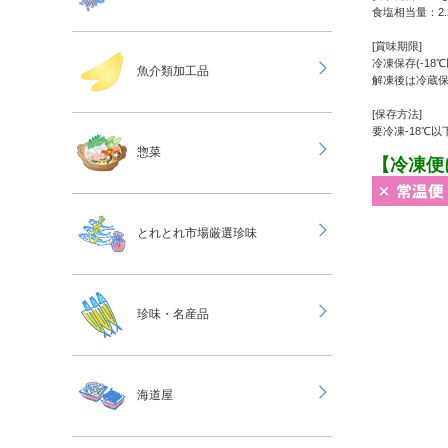
食塩相当量：2.
[賞味期限]
冷凍保存(-18
魚介類加工品
解凍後は冷蔵保存
[保存方法]
要冷凍-18℃以
惣菜
【冷凍便
とれとれ市場厳選珍味
珍味・名産品
海道屋