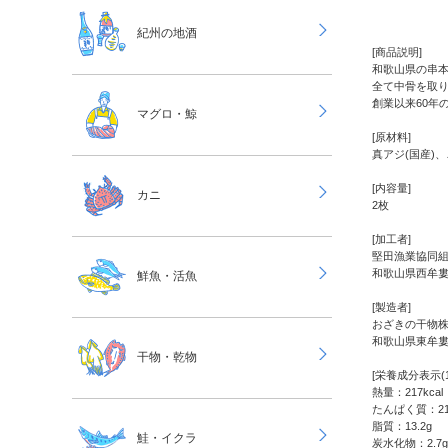
紀州の地酒
[商品説明]
和歌山県の串
全て中骨を取
創業以来60年
マグロ・鯨
[原材料]
真アジ(国産)
[内容量]
カニ
2枚
[加工者]
堅田漁業協同
和歌山県西牟
鮮魚・活魚
[製造者]
おざきの干物
和歌山県東牟
干物・乾物
[栄養成分表示(
熱量：217kcal
たんぱく質：21
脂質：13.2g
鮭・イクラ
炭水化物：2.7g