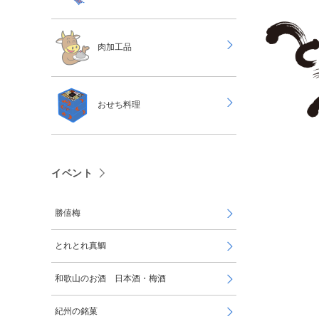
肉加工品
おせち料理
イベント
勝僖梅
とれとれ真鯛
和歌山のお酒 日本酒・梅酒
紀州の銘菓