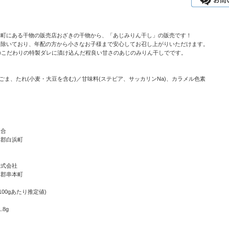
本町にある干物の販売店おざきの干物から、「あじみりん干し」の販売です！
り除いており、年配の方から小さなお子様まで安心してお召し上がりいただけます。
のこだわりの特製ダレに漬け込んだ程良い甘さのあじのみりん干しでです。
、ごま、たれ(小麦・大豆を含む)／甘味料(ステビア、サッカリンNa)、カラメル色素
組合
婁郡白浜町
株式会社
婁郡串本町
100gあたり推定値)
.8g