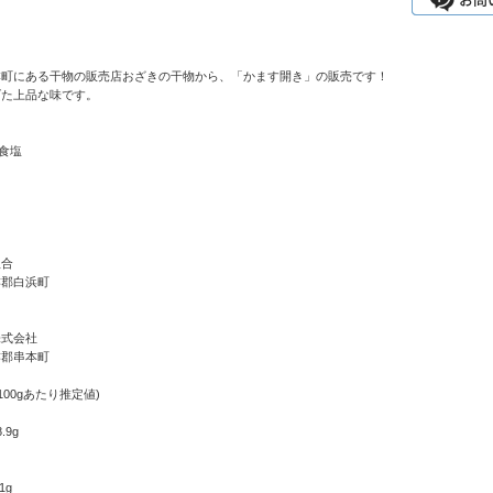
本町にある干物の販売店おざきの干物から、「かます開き」の販売です！
げた上品な味です。
、食塩
組合
婁郡白浜町
株式会社
婁郡串本町
100gあたり推定値)
.9g
1g