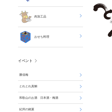
肉加工品
おせち料理
イベント
勝僖梅
とれとれ真鯛
和歌山のお酒 日本酒・梅酒
紀州の銘菓