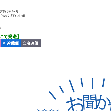
℃以下)で約2ヶ月
(10℃以下)で約4日
下
にて発送】