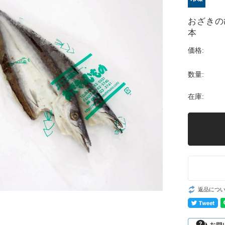
おざきの
本
価格:
数量:
在庫:
返品につ