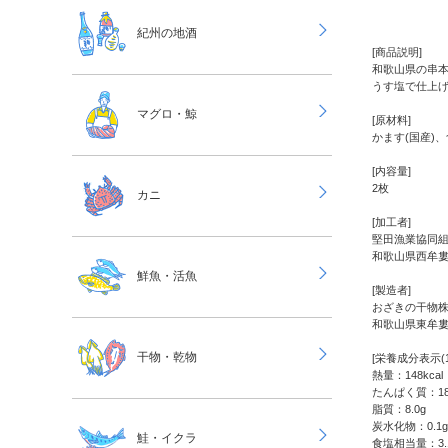
紀州の地酒
[商品説明]
和歌山県の串
うす塩で仕上
マグロ・鯨
[原材料]
かます(国産)
[内容量]
2枚
カニ
[加工者]
堅田漁業協同
和歌山県西牟
鮮魚・活魚
[製造者]
おざきの干物
和歌山県東牟
干物・乾物
[栄養成分表示(
熱量：148kcal
たんぱく質：18
脂質：8.0g
炭水化物：0.1g
鮭・イクラ
食塩相当量：3.