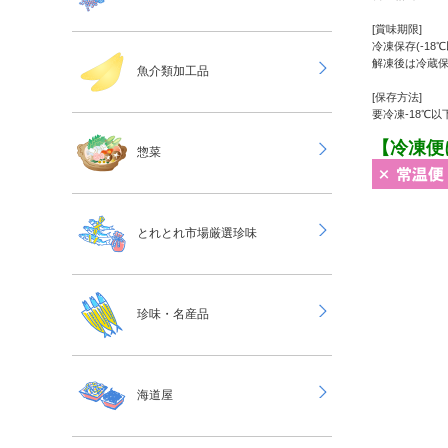
[賞味期限]
冷凍保存(-18
解凍後は冷蔵保存
魚介類加工品
[保存方法]
要冷凍-18℃以
【冷凍便
惣菜
とれとれ市場厳選珍味
珍味・名産品
海道屋