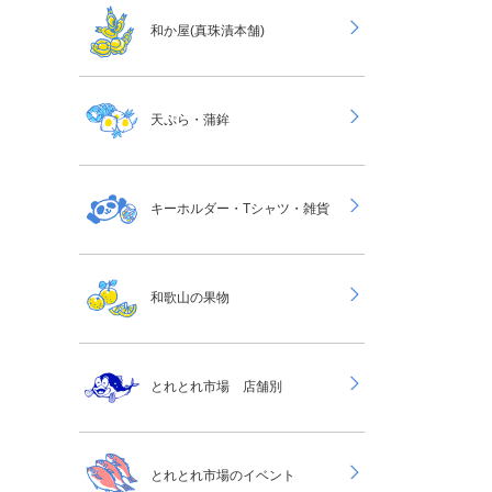
和か屋(真珠漬本舗)
天ぷら・蒲鉾
キーホルダー・Tシャツ・雑貨
和歌山の果物
とれとれ市場 店舗別
とれとれ市場のイベント