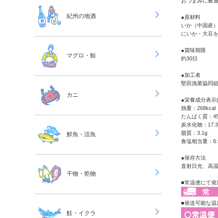
おつまみに最
紀州の地酒
●原材料
いか（中国産）
にいか・大豆
●賞味期限
マグロ・鯨
約30日
●加工者
堅田漁業協同
カニ
●栄養成分表示(
熱量：268kcal
たんぱく質：45
炭水化物：17.3
脂質：3.1g
鮮魚・活魚
食塩相当量：6.
●保存方法
直射日光、高
干物・乾物
■常温便にて発
■発送可能な温
鮭・イクラ