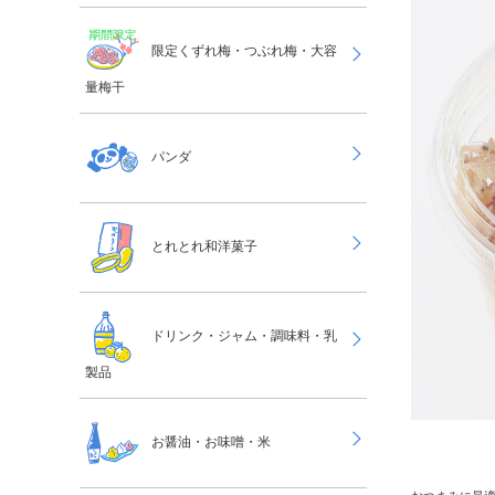
限定くずれ梅・つぶれ梅・大容
量梅干
パンダ
とれとれ和洋菓子
ドリンク・ジャム・調味料・乳
製品
お醤油・お味噌・米