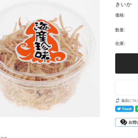
きいか
価格:
数量:
在庫:
返品につ