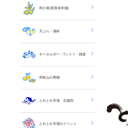
和か屋(真珠漬本舗)
天ぷら・蒲鉾
キーホルダー・Tシャツ・雑貨
和歌山の果物
とれとれ市場 店舗別
とれとれ市場のイベント