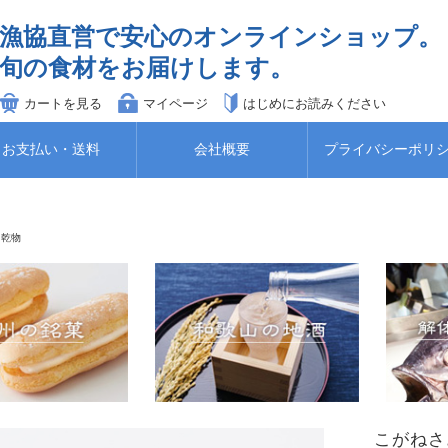
漁協直営で安心のオンラインショップ。
旬の食材をお届けします。
カートを見る
マイページ
はじめにお読みください
お支払い・送料
会社概要
プライバシーポリ
・乾物
こがねさ