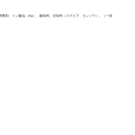
調整剤、リン酸塩（Na）、酸味料、甘味料（ステビア、カンゾウ）、（一部