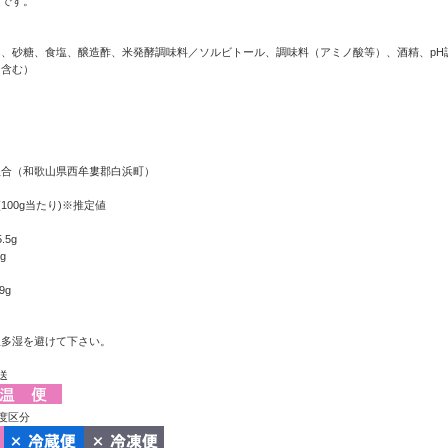
適です。
、砂糖、食塩、醸造酢、米発酵調味料／ソルビトール、調味料（アミノ酸等）、酒精、pH
を含む）
組合（和歌山県西牟婁郡白浜町）
100g当たり)※推定値
.5g
g
9g
温多湿を避けて下さい。
送
度区分