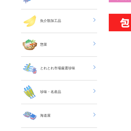
魚介類加工品
惣菜
とれとれ市場厳選珍味
珍味・名産品
海道屋