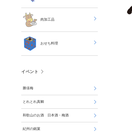
肉加工品
おせち料理
イベント
勝僖梅
とれとれ真鯛
和歌山のお酒 日本酒・梅酒
紀州の銘菓