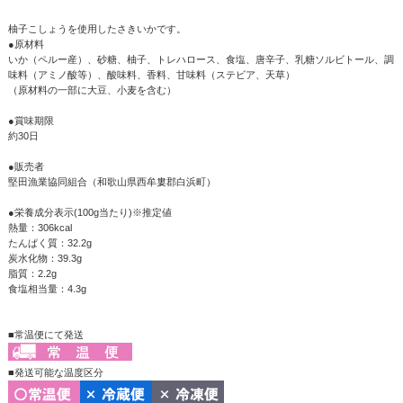
柚子こしょうを使用したさきいかです。
●原材料
いか（ペルー産）、砂糖、柚子、トレハロース、食塩、唐辛子、乳糖ソルビトール、調
味料（アミノ酸等）、酸味料、香料、甘味料（ステビア、天草）
（原材料の一部に大豆、小麦を含む）
●賞味期限
約30日
●販売者
堅田漁業協同組合（和歌山県西牟婁郡白浜町）
●栄養成分表示(100g当たり)※推定値
熱量：306kcal
たんぱく質：32.2g
炭水化物：39.3g
脂質：2.2g
食塩相当量：4.3g
■常温便にて発送
■発送可能な温度区分