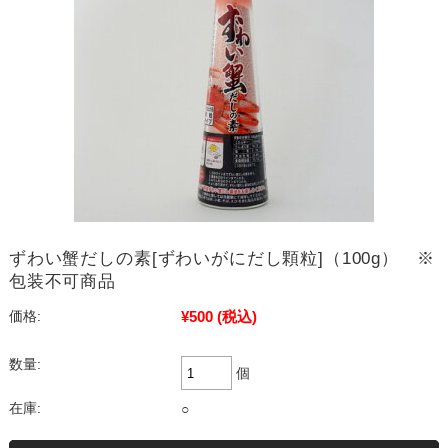
ずわい蟹だしの素[ずわいがにだし顆粒]（100g） ※
包装不可商品
¥500
(税込)
価格:
数量:
個
在庫:
○