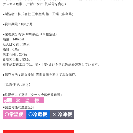
ナスカス色素、(一部にかに･乳成分を含む）
●製造者：株式会社 三幸産業 第二工場（広島県）
●賞味期限：約8か月
●栄養成分表示(100gあたり※推定値)
熱量：146kcal
たんぱく質：10.7g
脂質：0.0g
炭水化物：25.9g
食塩相当量：53.1g
※本品製造工場では、卵･小麦･えびを含む製品を製造しています。
●保存方法：高温多湿･直射日光を避けて常温保存。
【常温便でお届け】
■常温便にて発送（クール冷蔵便発送可）
■発送可能な温度区分