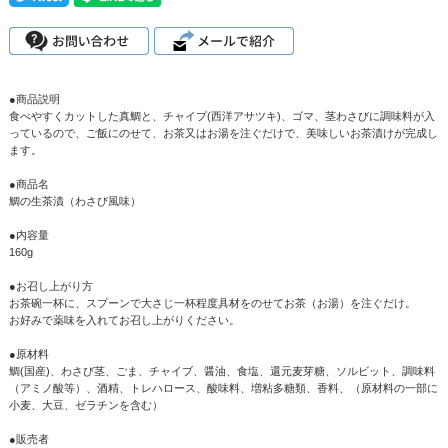
●商品説明
食べやすくカットした真鯛と、チャイプ(西洋アサツキ)、ゴマ、茎わさびに調味料が入
っているので、ご飯にのせて、お茶又はお湯を注ぐだけで、美味しいお茶漬けが完成し
ます。
●商品名
鯛の生茶漬（わさび風味）
●内容量
160g
●お召し上がり方
お茶碗一杯に、スプーンで大さじ一杯程度具材をのせてお茶（お湯）を注ぐだけ。
お好みで薬味を入れてお召し上がりください。
●原材料
鯛(国産)、わさび茎、ごま、チャイブ、醤油、食塩、還元麦芽糖、ソルビット、調味料
（アミノ酸等）、酒精、トレハロース、酸味料、増粘多糖類、香料、（原材料の一部に
小麦、大豆、ゼラチンを含む）
●販売者