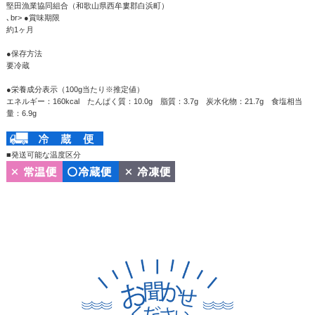
堅田漁業協同組合（和歌山県西牟婁郡白浜町）
､br> ●賞味期限
約1ヶ月
●保存方法
要冷蔵
●栄養成分表示（100g当たり※推定値）
エネルギー：160kcal たんぱく質：10.0g 脂質：3.7g 炭水化物：21.7g 食塩相当
量：6.9g
■発送可能な温度区分