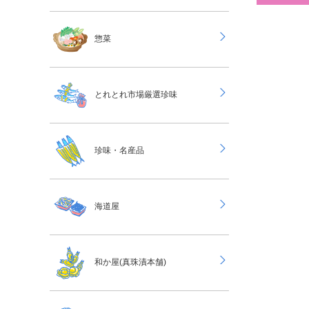
惣菜
とれとれ市場厳選珍味
珍味・名産品
海道屋
和か屋(真珠漬本舗)