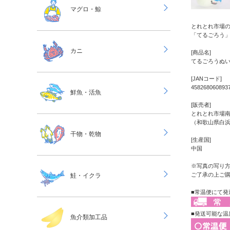
マグロ・鯨
とれとれ市場
「てるごろう
カニ
[商品名]
てるごろうぬ
[JANコード]
458268060893
鮮魚・活魚
[販売者]
とれとれ市場
（和歌山県白
干物・乾物
[生産国]
中国
※写真の写り
ご了承の上ご
鮭・イクラ
■常温便にて発
■発送可能な温
魚介類加工品