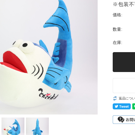
※包装不
価格:
数量:
在庫:
返品につ