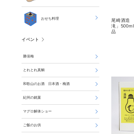
おせち料理
尾崎酒造
滝」500
品
イベント
勝僖梅
とれとれ真鯛
和歌山のお酒 日本酒・梅酒
紀州の銘菓
マグロ解体ショー
ご飯のお供