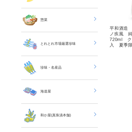
惣菜
平和酒造 
ノ疾風 
720ml
とれとれ市場厳選珍味
入 夏季
珍味・名産品
海道屋
和か屋(真珠漬本舗)