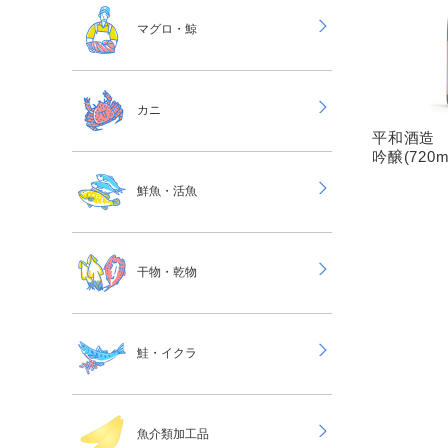
マグロ・鯨
カニ
平和酒造 紀
吟醸(720m
鮮魚・活魚
干物・乾物
鮭・イクラ
魚介類加工品