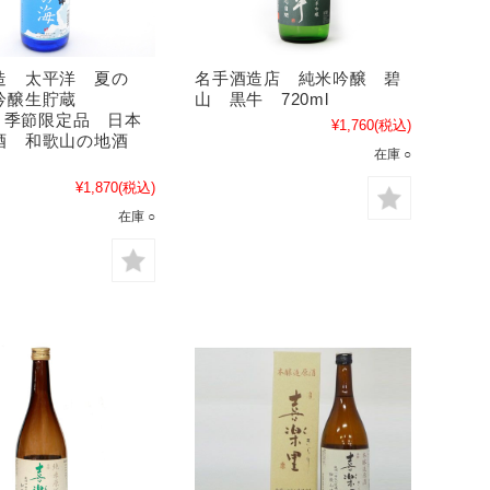
造 太平洋 夏の
名手酒造店 純米吟醸 碧
吟醸生貯蔵
山 黒牛 720ml
l 季節限定品 日本
¥1,760
(税込)
酒 和歌山の地酒
在庫 ○
¥1,870
(税込)
在庫 ○