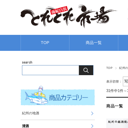
TOP
商品一覧
TOP
紀州
表示切替：
31件中1件～
商品一覧
紀州の地酒
清酒