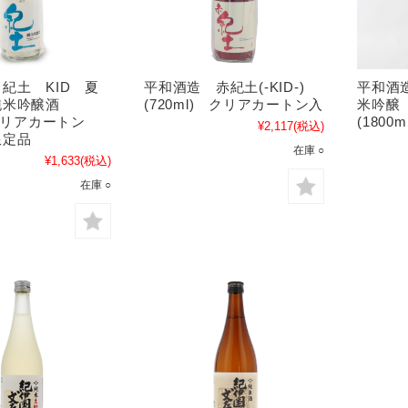
紀土 KID 夏
平和酒造 赤紀土(-KID-)
平和酒造
純米吟醸酒
(720ml) クリアカートン入
米吟醸
 クリアカートン
(1800m
¥2,117
(税込)
限定品
在庫 ○
¥1,633
(税込)
在庫 ○