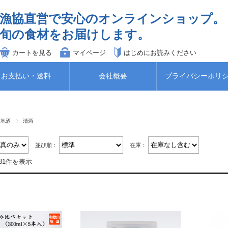
漁協直営で安心のオンラインショップ。
旬の食材をお届けします。
カートを見る
マイページ
はじめにお読みください
お支払い・送料
会社概要
プライバシーポリ
の地酒
清酒
並び順：
在庫：
31件を表示