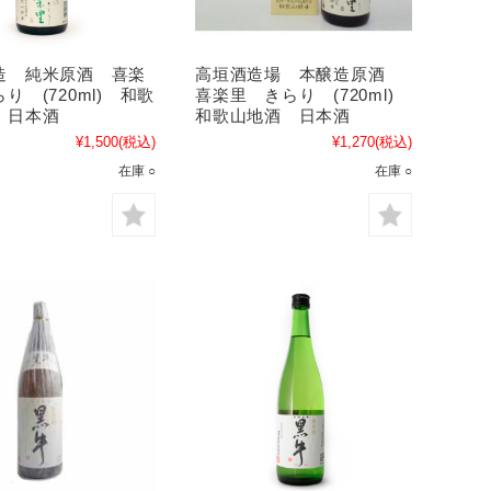
造 純米原酒 喜楽
高垣酒造場 本醸造原酒
り (720ml) 和歌
喜楽里 きらり (720ml)
 日本酒
和歌山地酒 日本酒
¥1,500
(税込)
¥1,270
(税込)
在庫 ○
在庫 ○