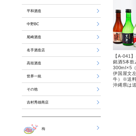
平和酒造
中野BC
尾崎酒造
名手酒造店
【A-04
銘酒5本飲
高垣酒造
300ml×
伊国屋文左衛
世界一統
牛）※送
沖縄県は送
その他
吉村秀雄商店
梅