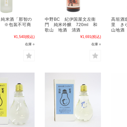
 純米酒「那智の
中野BC 紀伊国屋文左衛
高垣酒
ml ※包装不可商
門 純米吟醸 720ml 和
里 きら
歌山 地酒 清酒
山地酒
¥1,540
(税込)
¥1,691
(税込)
在庫 ○
在庫 ○