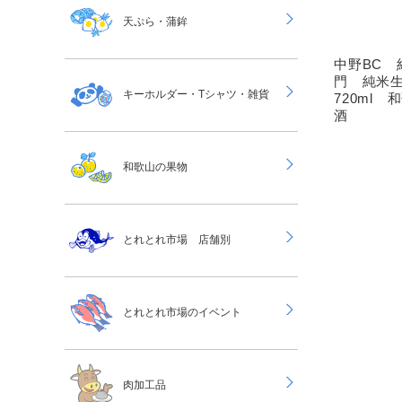
天ぷら・蒲鉾
中野BC 
門 純米
キーホルダー・Tシャツ・雑貨
720ml
酒
和歌山の果物
とれとれ市場 店舗別
とれとれ市場のイベント
肉加工品