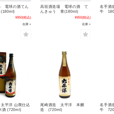
場 電球の酒てん
高垣酒造場 電球の酒 て
名手酒
180ml)
んきゅう 青(180ml)
牛 18
¥950
(税込)
¥950
(税込)
在庫 ○
在庫 ○
太平洋 山廃仕込
尾崎酒造 太平洋 本醸
名手酒
 (720ml)
造 (720ml)
牛 720