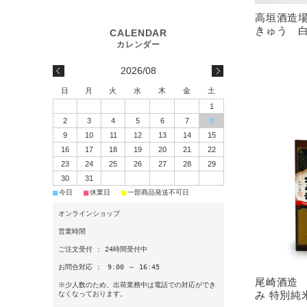
高垣酒造
きゅう 白(
2026/08
日
月
火
水
木
金
土
1
2
3
4
5
6
7
8
9
10
11
12
13
14
15
16
17
18
19
20
21
22
23
24
25
26
27
28
29
30
31
■
■
■
今日
休業日
一部商品発送不可日
オンラインショップ
営業時間
ご注文受付 : 24時間受付中
お問合対応 : 9:00 ～ 16:45
尾崎酒造 
※少人数のため、出荷業務中は電話での対応ができ
み 特別純米酒
なくなっております。