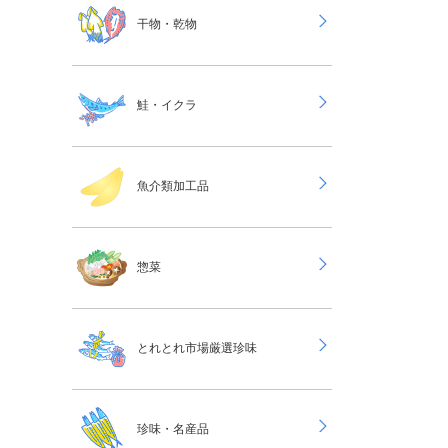
干物・乾物
鮭・イクラ
魚介類加工品
惣菜
とれとれ市場厳選珍味
珍味・名産品