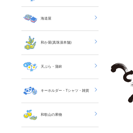
海道屋
和か屋(真珠漬本舗)
天ぷら・蒲鉾
キーホルダー・Tシャツ・雑貨
和歌山の果物