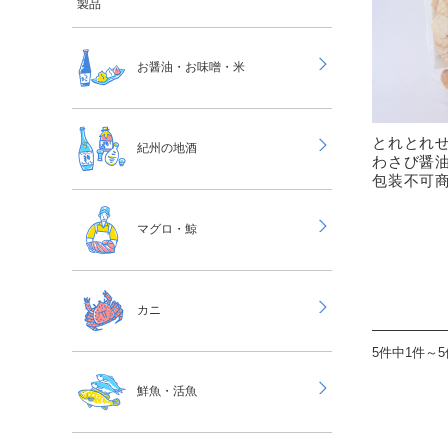
製品
お醤油・お味噌・米
とれとれ
紀州の地酒
わさび醤油
包装不可
マグロ・鯨
カニ
5件中1件～
鮮魚・活魚