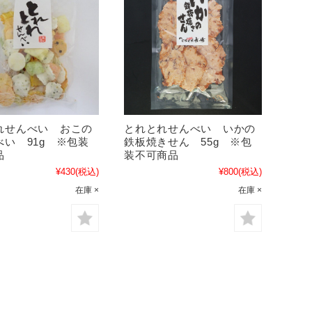
れせんべい おこの
とれとれせんべい いかの
べい 91g ※包装
鉄板焼きせん 55g ※包
品
装不可商品
¥430
(税込)
¥800
(税込)
在庫 ×
在庫 ×