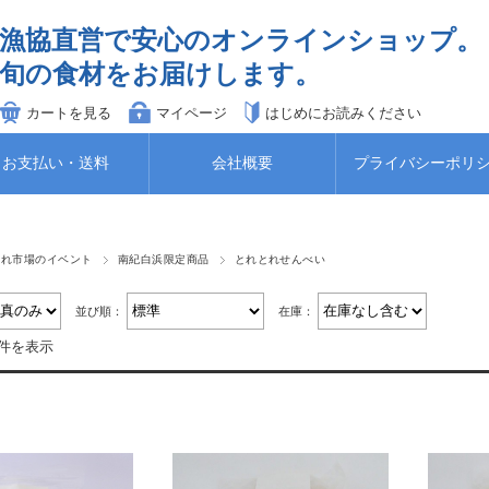
漁協直営で安心のオンラインショップ。
旬の食材をお届けします。
カートを見る
マイページ
はじめにお読みください
お支払い・送料
会社概要
プライバシーポリ
とれ市場のイベント
南紀白浜限定商品
とれとれせんべい
並び順：
在庫：
5件を表示