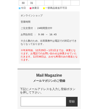
30
31
■
■
■
今日
休業日
一部商品発送不可日
オンラインショップ
営業時間
ご注文受付 : 24時間受付中
お問合対応 : 9:00 ～ 16:45
※少人数のため、出荷業務中は電話での対応ができ
なくなっております。
※年末年始、12月29日～1月1日までは、休業とな
ります。お電話でのお問い合わせは休業させていた
だきます。12月30日は、おせち料理のみの発送とな
ります。
下記にメールアドレスを入力し登録ボタン
を押して下さい。