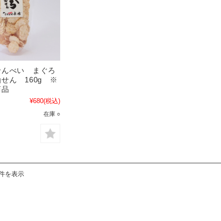
せんべい まぐろ
せん 160g ※
商品
¥680
(税込)
在庫 ○
5件を表示