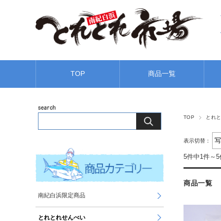
TOP
商品一覧
TOP
とれ
表示切替：
5件中1件～
商品一覧
南紀白浜限定商品
とれとれせんべい