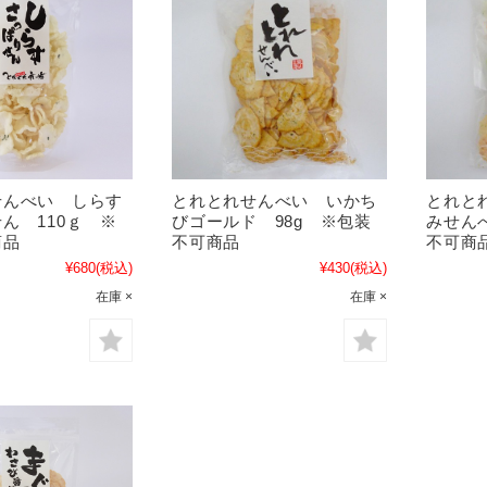
せんべい しらす
とれとれせんべい いかち
とれと
ん 110ｇ ※
びゴールド 98g ※包装
みせん
商品
不可商品
不可商
¥680
(税込)
¥430
(税込)
在庫 ×
在庫 ×